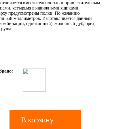
отличается вместительностью и привлекательным
рцами, четырьмя выдвижными ящиками,
ерху предусмотрены полки. По желанию
или 558 миллиметров. Изготавливается данный
комбинации, однотонный): молочный дуб, орех,
груша.
брано:
В корзину